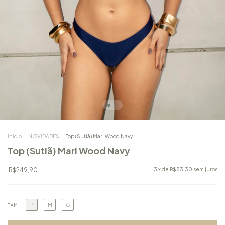
Início
.
NOVIDADES
.
Top (Sutiã) Mari Wood Navy
Top (Sutiã) Mari Wood Navy
R$249,90
3
x de
R$83,30
sem juros
P
M
G
TAM