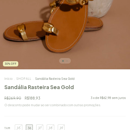
30
%
OFF
Início
.
SHOP ALL
.
Sandália Rasteira Sea Gold
Sandália Rasteira Sea Gold
R$269,90
R$188,93
3
x de
R$62,98
sem juros
O desconto pode mudar ao ser combinado com outras promoções.
35
36
37
38
39
TAM