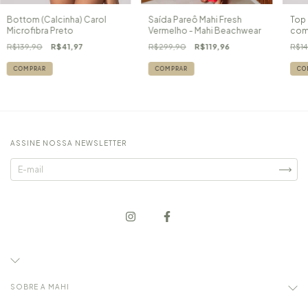
Saída Pareô Mahi Fresh
Bottom (Calcinha) Carol
Top 
Vermelho - Mahi Beachwear
Microfibra Preto
com
R$299,90
R$119,96
R$139,90
R$41,97
R$14
COMPRAR
COMPRAR
CO
ASSINE NOSSA NEWSLETTER
SOBRE A MAHI