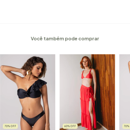
Você também pode comprar
60
%
OFF
70
%
OFF
70