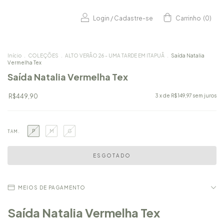
Login
/
Cadastre-se
Carrinho
(
0
)
Início
.
COLEÇÕES
.
ALTO VERÃO 26 - UMA TARDE EM ITAPUÃ
.
Saída Natalia
Vermelha Tex
Saída Natalia Vermelha Tex
R$449,90
3
x de
R$149,97
sem juros
P
M
G
TAM.
MEIOS DE PAGAMENTO
Saída Natalia Vermelha Tex