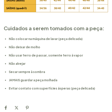
Cuidados a serem tomados com a peça:
Não colocar na máquina de lavar (peça delicada)
Não deixar de molho
Não usar ferro de passar, somente ferro à vapor
Não alvejar
Secar sempre à sombra
JAMAIS guardar a peça molhada
Evitar contato com superfícies ásperas (peça delicada)