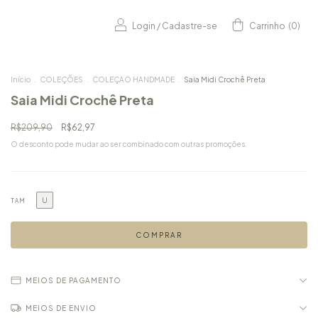
Login
/
Cadastre-se
Carrinho
(
0
)
Início
.
COLEÇÕES
.
COLEÇAO HANDMADE
.
Saia Midi Crochê Preta
Saia Midi Crochê Preta
R$209,90
R$62,97
O desconto pode mudar ao ser combinado com outras promoções.
U
TAM
MEIOS DE PAGAMENTO
MEIOS DE ENVIO