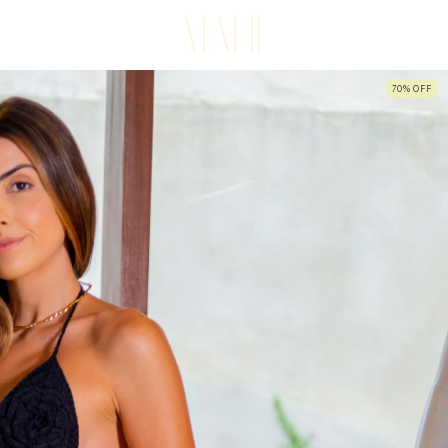
70
%
OFF