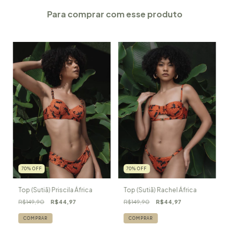
Para comprar com esse produto
70
%
OFF
70
%
OFF
Top (Sutiã) Priscila África
Top (Sutiã) Rachel África
R$149,90
R$44,97
R$149,90
R$44,97
COMPRAR
COMPRAR