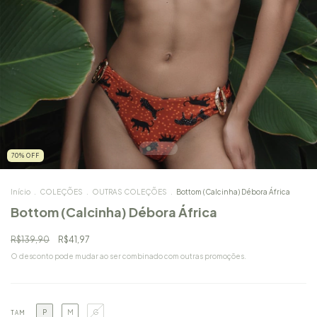
70
%
OFF
Início
.
COLEÇÕES
.
OUTRAS COLEÇÕES
.
Bottom (Calcinha) Débora África
Bottom (Calcinha) Débora África
R$139,90
R$41,97
O desconto pode mudar ao ser combinado com outras promoções.
P
M
G
TAM