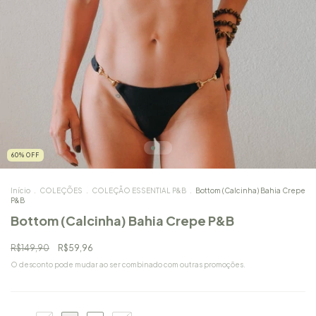
60
%
OFF
Início
.
COLEÇÕES
.
COLEÇÃO ESSENTIAL P&B
.
Bottom (Calcinha) Bahia Crepe
P&B
Bottom (Calcinha) Bahia Crepe P&B
R$149,90
R$59,96
O desconto pode mudar ao ser combinado com outras promoções.