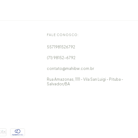
FALE CONOSCO:
5571981526792
(71) 98152-6792
contato@mahibw.com.br
Rua Amazonas, 1111 - Vila San Luigi - Pituba -
Salvador/BA